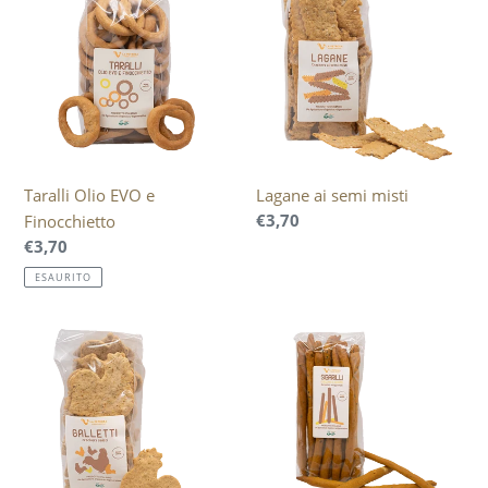
o
EVO
semi
n
e
misti
Finocchietto
e
:
Taralli Olio EVO e
Lagane ai semi misti
Prezzo
€3,70
Finocchietto
di
Prezzo
€3,70
listino
di
ESAURITO
listino
Galletti
Sigarilli
alle
Curcuma
Erbe
e
Sesamo