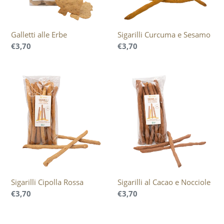
Galletti alle Erbe
Sigarilli Curcuma e Sesamo
Prezzo
€3,70
Prezzo
€3,70
di
di
listino
listino
Sigarilli
Sigarilli
Cipolla
al
Rossa
Cacao
e
Nocciole
Sigarilli Cipolla Rossa
Sigarilli al Cacao e Nocciole
Prezzo
€3,70
Prezzo
€3,70
di
di
listino
listino